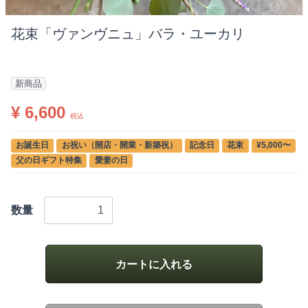
花束「ヴァンヴニュ」バラ・ユーカリ
■
新商品
¥ 6,600
税込
お誕生日
お祝い（開店・開業・新築祝）
記念日
花束
¥5,000〜
父の日ギフト特集
愛妻の日
数量
カートに入れる